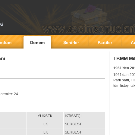
si
andum
Dönem
Şehirler
Partiler
A
ani
TBMM Mill
1961'den 20
1961'dan 2011'
Parti parti, i
tüm listeyi ta
donemler:
24
YÜKSEK
IKTISATÇI
ILK
SERBEST
ILK
SERBEST