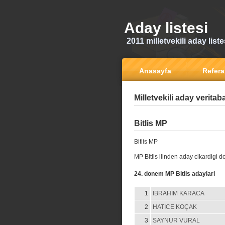
Aday listesi
2011 milletvekili aday liste
Anasayfa
Refer
Milletvekili aday veritab
Bitlis MP
Bitlis MP
MP Bitlis ilinden aday cikardigi 
24. donem MP Bitlis adaylari
1
IBRAHIM KARACA
2
HATICE KOÇAK
3
SAYNUR VURAL