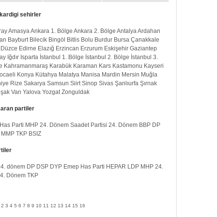
kardigi sehirler
ray
Amasya
Ankara 1. Bölge
Ankara 2. Bölge
Antalya
Ardahan
an
Bayburt
Bilecik
Bingöl
Bitlis
Bolu
Burdur
Bursa
Çanakkale
Düzce
Edirne
Elazığ
Erzincan
Erzurum
Eskişehir
Gaziantep
ay
Iğdır
Isparta
İstanbul 1. Bölge
İstanbul 2. Bölge
İstanbul 3.
e
Kahramanmaraş
Karabük
Karaman
Kars
Kastamonu
Kayseri
ocaeli
Konya
Kütahya
Malatya
Manisa
Mardin
Mersin
Muğla
iye
Rize
Sakarya
Samsun
Siirt
Sinop
Sivas
Şanlıurfa
Şırnak
şak
Van
Yalova
Yozgat
Zonguldak
aran partiler
Has Parti
MHP 24. Dönem
Saadet Partisi 24. Dönem
BBP
DP
MMP
TKP
BSIZ
tiler
4. dönem
DP
DSP
DYP
Emep
Has Parti
HEPAR
LDP
MHP 24.
 24. Dönem
TKP
2
3
4
5
6
7
8
9
10
11
12
13
14
15
16