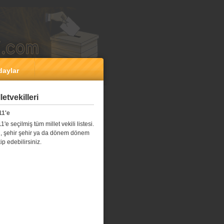
daylar
etvekilleri
11'e
e seçilmiş tüm millet vekili listesi.
l il, şehir şehir ya da dönem dönem
kip edebilirsiniz.