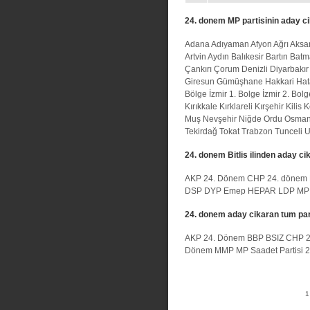
24. donem MP partisinin aday ci
Adana
Adıyaman
Afyon
Ağrı
Aksa
Artvin
Aydın
Balıkesir
Bartın
Batm
Çankırı
Çorum
Denizli
Diyarbakır
Giresun
Gümüşhane
Hakkari
Hat
Bölge
İzmir 1. Bolge
İzmir 2. Bolg
Kırıkkale
Kırklareli
Kırşehir
Kilis
K
Muş
Nevşehir
Niğde
Ordu
Osman
Tekirdağ
Tokat
Trabzon
Tunceli
U
24. donem Bitlis ilinden aday cik
AKP 24. Dönem
CHP 24. dönem
DSP
DYP
Emep
HEPAR
LDP
MP
24. donem aday cikaran tum par
AKP 24. Dönem
BBP
BSIZ
CHP 2
Dönem
MMP
MP
Saadet Partisi
1