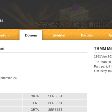
si
andum
Dönem
Şehirler
Partiler
A
ani
TBMM Mill
1961'den 20
1961'dan 2011'
Parti parti, i
tüm listeyi ta
 donemler:
24
ORTA
SERBEST
ILK
SERBEST
ORTA
SERBEST