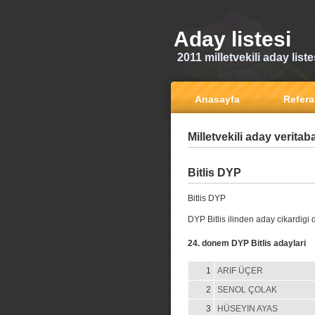
Aday listesi
2011 milletvekili aday liste
Anasayfa
Refer
Milletvekili aday veritab
Bitlis DYP
Bitlis DYP
DYP Bitlis ilinden aday cikardigi
24. donem DYP Bitlis adaylari
1
ARIF ÜÇER
2
SENOL ÇOLAK
3
HÜSEYIN AYAS