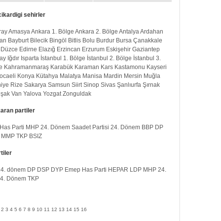
ikardigi sehirler
ray
Amasya
Ankara 1. Bölge
Ankara 2. Bölge
Antalya
Ardahan
an
Bayburt
Bilecik
Bingöl
Bitlis
Bolu
Burdur
Bursa
Çanakkale
Düzce
Edirne
Elazığ
Erzincan
Erzurum
Eskişehir
Gaziantep
ay
Iğdır
Isparta
İstanbul 1. Bölge
İstanbul 2. Bölge
İstanbul 3.
e
Kahramanmaraş
Karabük
Karaman
Kars
Kastamonu
Kayseri
ocaeli
Konya
Kütahya
Malatya
Manisa
Mardin
Mersin
Muğla
iye
Rize
Sakarya
Samsun
Siirt
Sinop
Sivas
Şanlıurfa
Şırnak
şak
Van
Yalova
Yozgat
Zonguldak
aran partiler
Has Parti
MHP 24. Dönem
Saadet Partisi 24. Dönem
BBP
DP
MMP
TKP
BSIZ
tiler
4. dönem
DP
DSP
DYP
Emep
Has Parti
HEPAR
LDP
MHP 24.
 24. Dönem
TKP
2
3
4
5
6
7
8
9
10
11
12
13
14
15
16