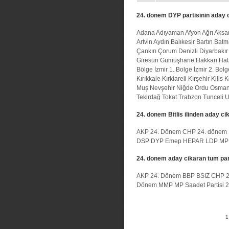
24. donem DYP partisinin aday c
Adana
Adıyaman
Afyon
Ağrı
Aksa
Artvin
Aydın
Balıkesir
Bartın
Batm
Çankırı
Çorum
Denizli
Diyarbakır
Giresun
Gümüşhane
Hakkari
Hat
Bölge
İzmir 1. Bolge
İzmir 2. Bolg
Kırıkkale
Kırklareli
Kırşehir
Kilis
K
Muş
Nevşehir
Niğde
Ordu
Osman
Tekirdağ
Tokat
Trabzon
Tunceli
U
24. donem Bitlis ilinden aday cik
AKP 24. Dönem
CHP 24. dönem
DSP
DYP
Emep
HEPAR
LDP
MP
24. donem aday cikaran tum par
AKP 24. Dönem
BBP
BSIZ
CHP 2
Dönem
MMP
MP
Saadet Partisi
1