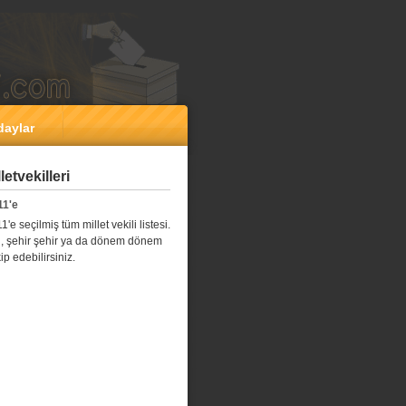
daylar
etvekilleri
11'e
e seçilmiş tüm millet vekili listesi.
l il, şehir şehir ya da dönem dönem
kip edebilirsiniz.