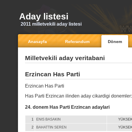
Aday listesi
2011 milletvekili aday listesi
Anasayfa
Referandum
Dönem
Milletvekili aday veritabani
Erzincan Has Parti
Erzincan Has Parti
Has Parti Erzincan ilinden aday cikardigi donemler
24. donem Has Parti Erzincan adaylari
1
ENIS BASAKIN
YÜKSE
2
BAHATTIN SEREN
YÜKSE