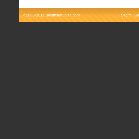
c 2003-2011. secimsonuclari.com
Seçim
|
Ge