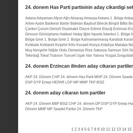
24. donem Has Parti partisinin aday cikardigi seh
Adana
Adıyaman
Afyon
Ağrı
Aksaray
Amasya
Ankara 1. Bölge
Ankar
Artvin
Aydın
Balıkesir
Bartın
Batman
Bayburt
Bilecik
Bingöl
Bitlis
Bo
Çankırı
Çorum
Denizli
Diyarbakır
Düzce
Edirne
Elazığ
Erzincan
Er
Giresun
Gümüşhane
Hakkari
Hatay
Iğdır
Isparta
İstanbul 1. Bölge
İ
Bölge
İzmir 1. Bolge
İzmir 2. Bolge
Kahramanmaraş
Karabük
Kara
Kırıkkale
Kırklareli
Kırşehir
Kilis
Kocaeli
Konya
Kütahya
Malatya
Ma
Muş
Nevşehir
Niğde
Ordu
Osmaniye
Rize
Sakarya
Samsun
Siirt
Si
Tekirdağ
Tokat
Trabzon
Tunceli
Uşak
Van
Yalova
Yozgat
Zongulda
24. donem Erzincan ilinden aday cikaran partiler
AKP 24. Dönem
CHP 24. dönem
Has Parti
MHP 24. Dönem
Saadet
DSP
DYP
Emep
HEPAR
LDP
MP
MMP
TKP
BSIZ
24. donem aday cikaran tum partiler
AKP 24. Dönem
BBP
BSIZ
CHP 24. dönem
DP
DSP
DYP
Emep
Ha
Dönem
MMP
MP
Saadet Partisi 24. Dönem
TKP
1
2
3
4
5
6
7
8
9
10
11
12
13
14
15