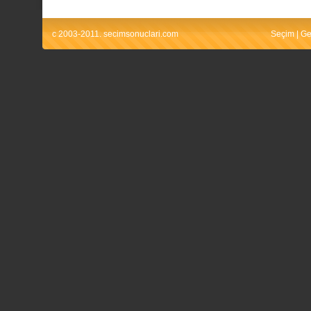
c 2003-2011. secimsonuclari.com
Seçim
|
Ge