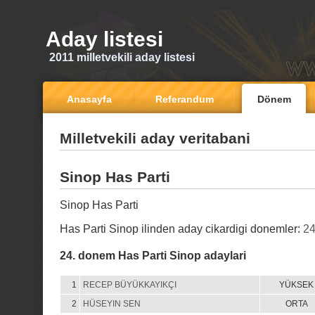
Aday listesi
2011 milletvekili aday listesi
Anasayfa
Referandum
Dönem
Milletvekili aday veritabani
Sinop Has Parti
Sinop Has Parti
Has Parti Sinop ilinden aday cikardigi donemler:
2
24. donem Has Parti Sinop adaylari
1
RECEP BÜYÜKKAYIKÇI
YÜKSEK
2
HÜSEYIN SEN
ORTA