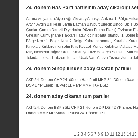
24. donem Has Parti partisinin aday cikardigi seh
Adana
Adıyaman
Afyon
Ağrı
Aksaray
Amasya
Ankara 1. Bölge
Ankar
Artvin
Aydın
Balıkesir
Bartın
Batman
Bayburt
Bilecik
Bingöl
Bitlis
Bo
Çankırı
Çorum
Denizli
Diyarbakır
Düzce
Edirne
Elazığ
Erzincan
Er
Giresun
Gümüşhane
Hakkari
Hatay
Iğdır
Isparta
İstanbul 1. Bölge
İ
Bölge
İzmir 1. Bolge
İzmir 2. Bolge
Kahramanmaraş
Karabük
Kara
Kırıkkale
Kırklareli
Kırşehir
Kilis
Kocaeli
Konya
Kütahya
Malatya
Ma
Muş
Nevşehir
Niğde
Ordu
Osmaniye
Rize
Sakarya
Samsun
Siirt
Si
Tekirdağ
Tokat
Trabzon
Tunceli
Uşak
Van
Yalova
Yozgat
Zongulda
24. donem Sinop ilinden aday cikaran partiler
AKP 24. Dönem
CHP 24. dönem
Has Parti
MHP 24. Dönem
Saadet
DSP
DYP
Emep
HEPAR
LDP
MP
MMP
TKP
BSIZ
24. donem aday cikaran tum partiler
AKP 24. Dönem
BBP
BSIZ
CHP 24. dönem
DP
DSP
DYP
Emep
Ha
Dönem
MMP
MP
Saadet Partisi 24. Dönem
TKP
1
2
3
4
5
6
7
8
9
10
11
12
13
14
15