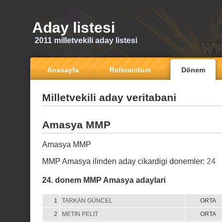
Aday listesi
2011 milletvekili aday listesi
Anasayfa
Referandum
Dönem
Milletvekili aday veritabani
Amasya MMP
Amasya MMP
MMP Amasya ilinden aday cikardigi donemler:
24
24. donem MMP Amasya adaylari
1
TARKAN GÜNCEL
ORTA
2
METIN PELIT
ORTA