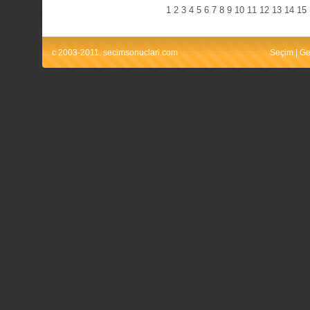
1
2
3
4
5
6
7
8
9
10
11
12
13
14
15
c 2003-2011. secimsonuclari.com
Seçim
|
Ge