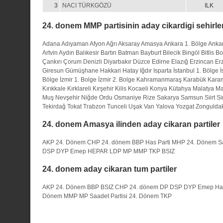
3
NACI TÜRKGÖZÜ
ILK
24. donem MMP partisinin aday cikardigi sehirle
Adana
Adıyaman
Afyon
Ağrı
Aksaray
Amasya
Ankara 1. Bölge
Ankar
Artvin
Aydın
Balıkesir
Bartın
Batman
Bayburt
Bilecik
Bingöl
Bitlis
Bo
Çankırı
Çorum
Denizli
Diyarbakır
Düzce
Edirne
Elazığ
Erzincan
Er
Giresun
Gümüşhane
Hakkari
Hatay
Iğdır
Isparta
İstanbul 1. Bölge
İ
Bölge
İzmir 1. Bolge
İzmir 2. Bolge
Kahramanmaraş
Karabük
Kara
Kırıkkale
Kırklareli
Kırşehir
Kilis
Kocaeli
Konya
Kütahya
Malatya
Ma
Muş
Nevşehir
Niğde
Ordu
Osmaniye
Rize
Sakarya
Samsun
Siirt
Si
Tekirdağ
Tokat
Trabzon
Tunceli
Uşak
Van
Yalova
Yozgat
Zongulda
24. donem Amasya ilinden aday cikaran partiler
AKP 24. Dönem
CHP 24. dönem
BBP
Has Parti
MHP 24. Dönem
S
DSP
DYP
Emep
HEPAR
LDP
MP
MMP
TKP
BSIZ
24. donem aday cikaran tum partiler
AKP 24. Dönem
BBP
BSIZ
CHP 24. dönem
DP
DSP
DYP
Emep
Ha
Dönem
MMP
MP
Saadet Partisi 24. Dönem
TKP