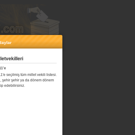
daylar
etvekilleri
11'e
e seçilmiş tüm millet vekili listesi.
l il, şehir şehir ya da dönem dönem
kip edebilirsiniz.