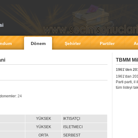
si
andum
Dönem
Şehirler
Partiler
A
ani
TBMM Mill
1961'den 20
1961'dan 2011'
Parti parti, i
tüm listeyi ta
 donemler:
24
YÜKSEK
IKTISATÇI
YÜKSEK
ISLETMECI
ORTA
SERBEST