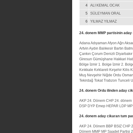
4
ALI KEMAL OCAK
5
SÜLEYMAN ORAL
6
YILMAZ YILMAZ
24. donem MMP partisinin aday c
Adana
Adıyaman
Afyon
Ağrı
Aksa
Artvin
Aydın
Balıkesir
Bartın
Batm
Çankırı
Çorum
Denizli
Diyarbakır
Giresun
Gümüşhane
Hakkari
Hat
Bölge
İzmir 1. Bolge
İzmir 2. Bolg
Kırıkkale
Kırklareli
Kırşehir
Kilis
K
Muş
Nevşehir
Niğde
Ordu
Osman
Tekirdağ
Tokat
Trabzon
Tunceli
U
24. donem Ordu ilinden aday cik
AKP 24. Dönem
CHP 24. dönem
DSP
DYP
Emep
HEPAR
LDP
MP
24. donem aday cikaran tum par
AKP 24. Dönem
BBP
BSIZ
CHP 2
Dönem
MMP
MP
Saadet Partisi