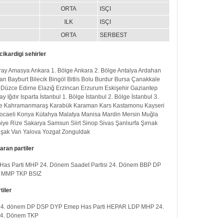
ORTA
ISÇI
ILK
ISÇI
ORTA
SERBEST
ikardigi sehirler
ray
Amasya
Ankara 1. Bölge
Ankara 2. Bölge
Antalya
Ardahan
an
Bayburt
Bilecik
Bingöl
Bitlis
Bolu
Burdur
Bursa
Çanakkale
Düzce
Edirne
Elazığ
Erzincan
Erzurum
Eskişehir
Gaziantep
ay
Iğdır
Isparta
İstanbul 1. Bölge
İstanbul 2. Bölge
İstanbul 3.
e
Kahramanmaraş
Karabük
Karaman
Kars
Kastamonu
Kayseri
ocaeli
Konya
Kütahya
Malatya
Manisa
Mardin
Mersin
Muğla
iye
Rize
Sakarya
Samsun
Siirt
Sinop
Sivas
Şanlıurfa
Şırnak
şak
Van
Yalova
Yozgat
Zonguldak
aran partiler
Has Parti
MHP 24. Dönem
Saadet Partisi 24. Dönem
BBP
DP
MMP
TKP
BSIZ
tiler
4. dönem
DP
DSP
DYP
Emep
Has Parti
HEPAR
LDP
MHP 24.
 24. Dönem
TKP