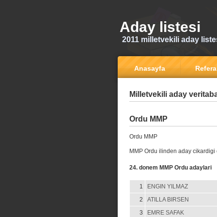
Aday listesi
2011 milletvekili aday liste
Anasayfa
Refer
Milletvekili aday veritab
Ordu MMP
Ordu MMP
MMP Ordu ilinden aday cikardigi
24. donem MMP Ordu adaylari
1
ENGIN YILMAZ
2
ATILLA BIRSEN
3
EMRE SAFAK