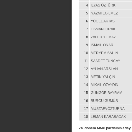
4
ILYAS ÖZTÜRK
5
NAZMI EGILMEZ
6
YÜCEL AKTAS
7
OSMAN ÇIRAK
8
ZAFER YILMAZ
9
ISMAIL ONAR
10
MERYEM SAHIN
11
SAADET TUNCAY
12
AYHAN ARSLAN
13
METIN YALÇIN
14
MIKAIL ÖZAYDIN
15
GÜNGÖR BAYRAM
16
BURCU GÜMÜS
17
MUSTAFA ÖZTURNA
18
LEMAN KARABACAK
24. donem MMP partisinin aday c