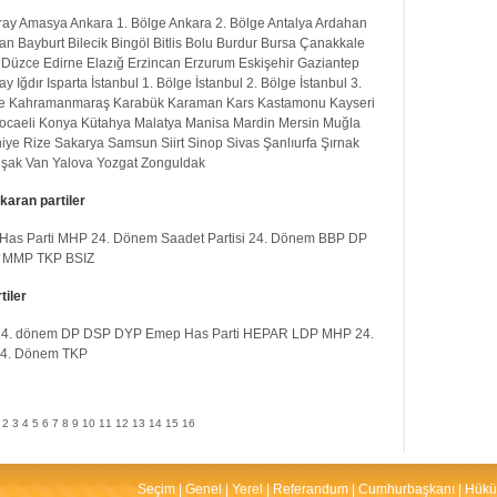
ray
Amasya
Ankara 1. Bölge
Ankara 2. Bölge
Antalya
Ardahan
an
Bayburt
Bilecik
Bingöl
Bitlis
Bolu
Burdur
Bursa
Çanakkale
Düzce
Edirne
Elazığ
Erzincan
Erzurum
Eskişehir
Gaziantep
ay
Iğdır
Isparta
İstanbul 1. Bölge
İstanbul 2. Bölge
İstanbul 3.
e
Kahramanmaraş
Karabük
Karaman
Kars
Kastamonu
Kayseri
ocaeli
Konya
Kütahya
Malatya
Manisa
Mardin
Mersin
Muğla
iye
Rize
Sakarya
Samsun
Siirt
Sinop
Sivas
Şanlıurfa
Şırnak
şak
Van
Yalova
Yozgat
Zonguldak
karan partiler
Has Parti
MHP 24. Dönem
Saadet Partisi 24. Dönem
BBP
DP
MMP
TKP
BSIZ
tiler
4. dönem
DP
DSP
DYP
Emep
Has Parti
HEPAR
LDP
MHP 24.
 24. Dönem
TKP
2
3
4
5
6
7
8
9
10
11
12
13
14
15
16
Seçim
|
Genel
|
Yerel
|
Referandum
|
Cumhurbaşkanı
|
Hükü