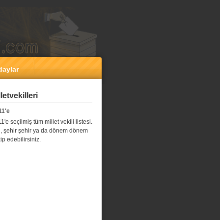
daylar
etvekilleri
11'e
e seçilmiş tüm millet vekili listesi.
l il, şehir şehir ya da dönem dönem
kip edebilirsiniz.