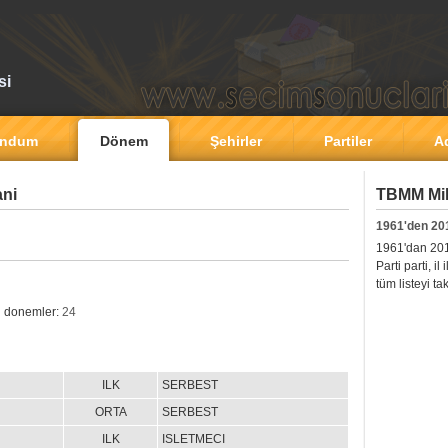
si
andum
Dönem
Şehirler
Partiler
A
ani
TBMM Mill
1961'den 20
1961'dan 2011'
Parti parti, i
tüm listeyi ta
i donemler:
24
ILK
SERBEST
ORTA
SERBEST
ILK
ISLETMECI