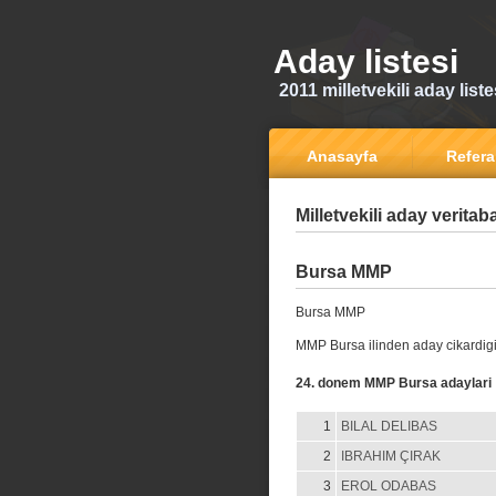
Aday listesi
2011 milletvekili aday liste
Anasayfa
Refer
Milletvekili aday veritab
Bursa MMP
Bursa MMP
MMP Bursa ilinden aday cikardig
24. donem MMP Bursa adaylari
1
BILAL DELIBAS
2
IBRAHIM ÇIRAK
3
EROL ODABAS