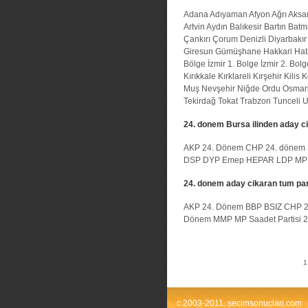
Adana
Adıyaman
Afyon
Ağrı
Aksa
Artvin
Aydın
Balıkesir
Bartın
Batm
Çankırı
Çorum
Denizli
Diyarbakır
Giresun
Gümüşhane
Hakkari
Hat
Bölge
İzmir 1. Bolge
İzmir 2. Bolg
Kırıkkale
Kırklareli
Kırşehir
Kilis
K
Muş
Nevşehir
Niğde
Ordu
Osman
Tekirdağ
Tokat
Trabzon
Tunceli
U
24. donem Bursa ilinden aday ci
AKP 24. Dönem
CHP 24. dönem
DSP
DYP
Emep
HEPAR
LDP
MP
24. donem aday cikaran tum par
AKP 24. Dönem
BBP
BSIZ
CHP 2
Dönem
MMP
MP
Saadet Partisi
1
c 2003-2011. secimsonuclari.com