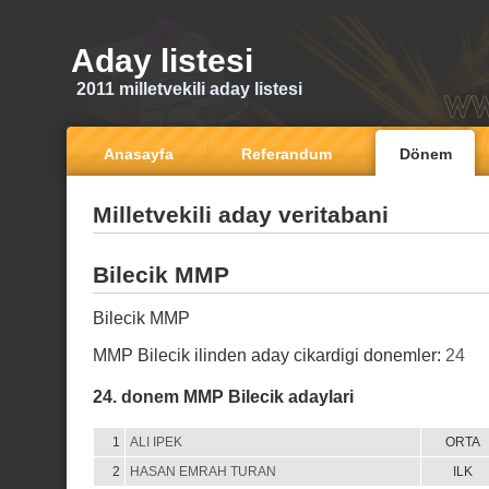
Aday listesi
2011 milletvekili aday listesi
Anasayfa
Referandum
Dönem
Milletvekili aday veritabani
Bilecik MMP
Bilecik MMP
MMP Bilecik ilinden aday cikardigi donemler:
24
24. donem MMP Bilecik adaylari
1
ALI IPEK
ORTA
2
HASAN EMRAH TURAN
ILK