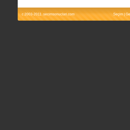
c 2003-2011. secimsonuclari.com
Seçim
|
Ge